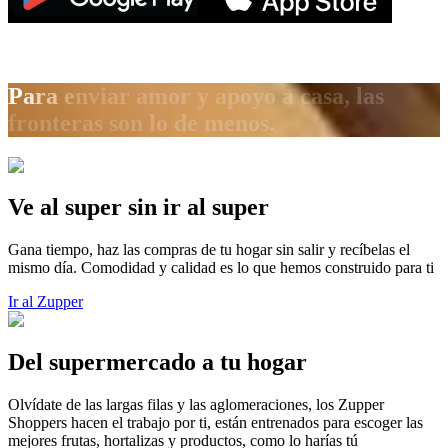
P
a
r
a
e
n
v
i
a
r
a
m
o
r
y
a
p
o
y
o
a
c
a
s
a
,
l
a
s
f
r
o
n
t
e
r
a
s
s
o
n
l
o
d
e
m
e
n
o
s
.
Ve al super sin ir al super
Gana tiempo, haz las compras de tu hogar sin salir y recíbelas el
mismo día. Comodidad y calidad es lo que hemos construido para ti
Ir al Zupper
Del supermercado a tu hogar
Olvídate de las largas filas y las aglomeraciones, los Zupper
Shoppers hacen el trabajo por ti, están entrenados para escoger las
mejores frutas, hortalizas y productos, como lo harías tú